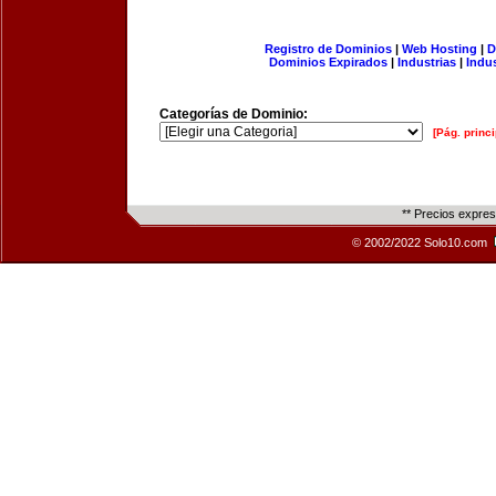
Registro de Dominios
|
Web Hosting
|
D
Dominios Expirados
|
Industrias
|
Indu
Categorías de Dominio:
[Pág. princi
** Precios expre
© 2002/2022 Solo10.com