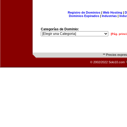
Registro de Dominios
|
Web Hosting
|
D
Dominios Expirados
|
Industrias
|
Indu
Categorías de Dominio:
[Pág. princi
** Precios expre
© 2002/2022 Solo10.com