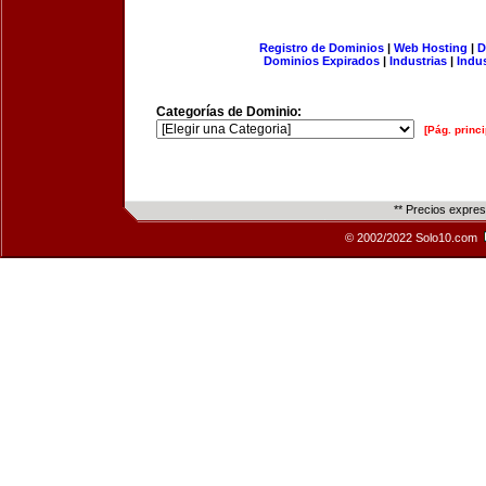
Registro de Dominios
|
Web Hosting
|
D
Dominios Expirados
|
Industrias
|
Indu
Categorías de Dominio:
[Pág. princi
** Precios expre
© 2002/2022 Solo10.com