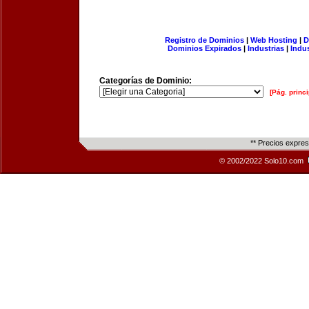
Registro de Dominios
|
Web Hosting
|
D
Dominios Expirados
|
Industrias
|
Indu
Categorías de Dominio:
[Pág. princi
** Precios expre
© 2002/2022 Solo10.com