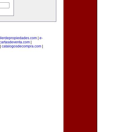
ilerdepropiedades.com
|
e-
cartasdeventa.com
|
|
catalogosdecompra.com
|