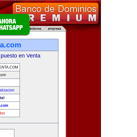
ta.com
 puesto en Venta
ENTA.COM
.com
alizacion
ta!
a.com
tas