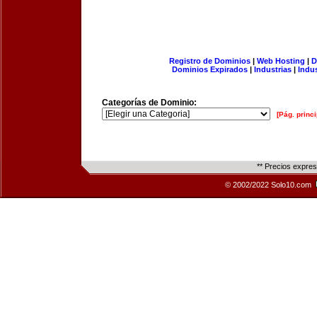
Registro de Dominios
|
Web Hosting
|
D
Dominios Expirados
|
Industrias
|
Indu
Categorías de Dominio:
[Pág. princi
** Precios expre
© 2002/2022 Solo10.com