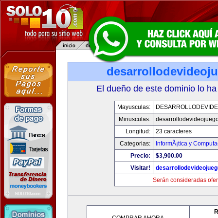
desarrollodevideoj
El dueño de este dominio lo ha
Mayusculas:
DESARROLLODEVID
Minusculas:
desarrollodevideojueg
Longitud:
23 caracteres
Categorias:
InformÃ¡tica y Computa
Precio:
$3,900.00
Visitar!
desarrollodevideojue
Serán consideradas ofer
R