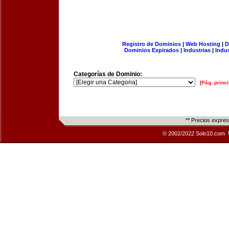
Registro de Dominios
|
Web Hosting
|
D
Dominios Expirados
|
Industrias
|
Indu
Categorías de Dominio:
[Pág. princi
** Precios expre
© 2002/2022 Solo10.com