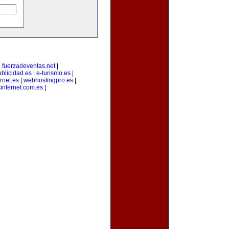
|
fuerzadeventas.net
|
blicidad.es
|
e-turismo.es
|
rnet.es
|
webhostingpro.es
|
internet.com.es
|