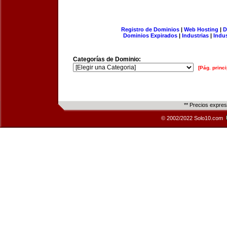
Registro de Dominios
|
Web Hosting
|
D
Dominios Expirados
|
Industrias
|
Indu
Categorías de Dominio:
[Pág. princi
** Precios expre
© 2002/2022 Solo10.com