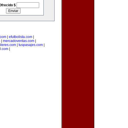
Ofrecido $
.com
|
efutbolista.com
|
m
|
mercadoventas.com
|
ileres.com
|
tuspasajes.com
|
l.com
|