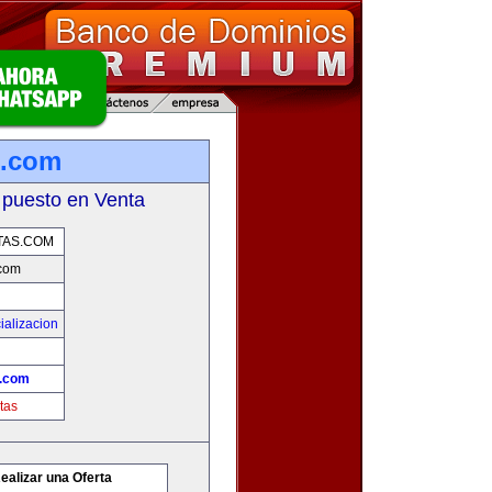
s.com
 puesto en Venta
AS.COM
com
ializacion
.com
tas
ealizar una Oferta