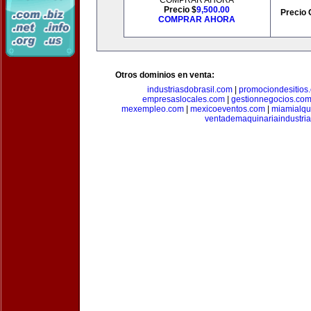
COMPRAR AHORA
Precio $
9,500.00
Precio 
COMPRAR AHORA
Otros dominios en venta:
industriasdobrasil.com
|
promociondesitios
empresaslocales.com
|
gestionnegocios.co
mexempleo.com
|
mexicoeventos.com
|
miamialqu
ventademaquinariaindustria