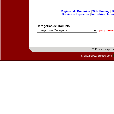
Registro de Dominios
|
Web Hosting
|
D
Dominios Expirados
|
Industrias
|
Indu
Categorías de Dominio:
[Pág. princi
** Precios expre
© 2002/2022 Solo10.com