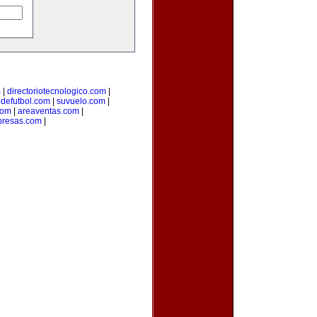
m
|
directoriotecnologico.com
|
odefutbol.com
|
suvuelo.com
|
com
|
areaventas.com
|
presas.com
|