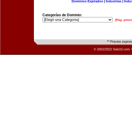
Dominios Expirados
|
Industrias
|
Indu
Categorías de Dominio:
[Pág. princi
** Precios expre
© 2002/2022 Solo10.com