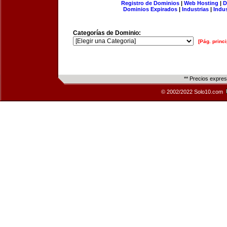
Registro de Dominios
|
Web Hosting
|
D
Dominios Expirados
|
Industrias
|
Indu
Categorías de Dominio:
[Pág. princi
** Precios expre
© 2002/2022 Solo10.com