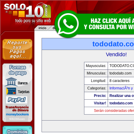
tododato.c
Vendido!
Mayusculas:
TODODATO.C
Minusculas:
tododato.com
Longitud:
8 caracteres
Categorias:
InformaciÃ³n y 
Precio:
Realizar una o
Visitar!
tododato.com
Serán consideradas ofer