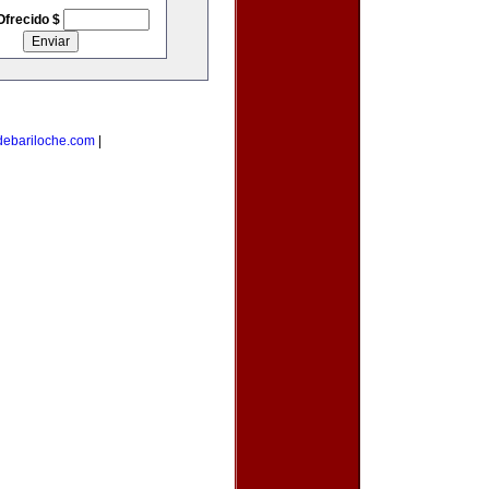
Ofrecido $
debariloche.com
|