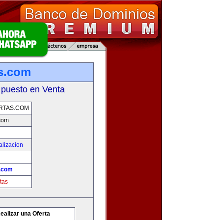
as.com
 puesto en Venta
RTAS.COM
.com
alizacion
s.com
tas
ealizar una Oferta