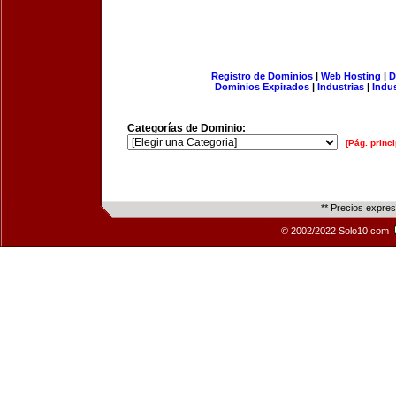
Registro de Dominios
|
Web Hosting
|
D
Dominios Expirados
|
Industrias
|
Indu
Categorías de Dominio:
[Pág. princi
** Precios expre
© 2002/2022 Solo10.com