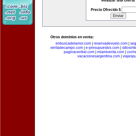
Realizar una Oferta
Precio Ofrecido $
Otros dominios en venta:
enbuscadelamor.com
|
reservadevuelo.com
|
se
ventadecampo.com
|
e-presupuestos.com
|
sitiosin
paginacentral.com
|
miamiventa.com
|
coch
vacacionesargentina.com
|
viajesp