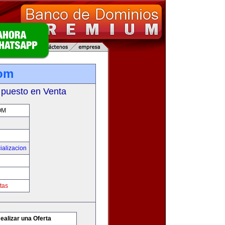
com
 puesto en Venta
OM
ializacion
tas
ealizar una Oferta