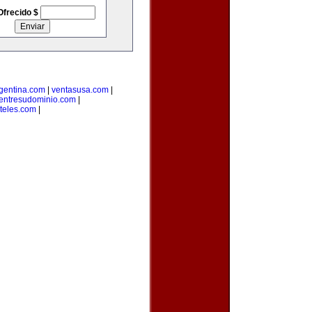
Ofrecido $
rgentina.com
|
ventasusa.com
|
entresudominio.com
|
teles.com
|