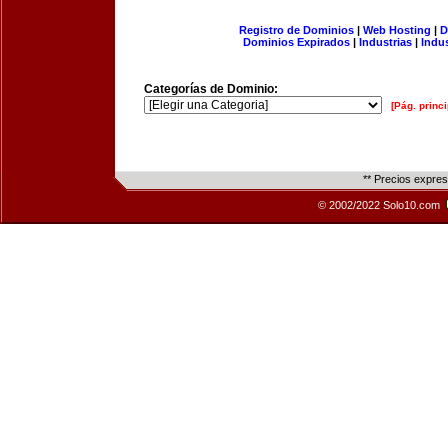
Registro de Dominios
|
Web Hosting
|
D
Dominios Expirados
|
Industrias
|
Indu
Categorías de Dominio:
[Pág. princi
** Precios expre
© 2002/2022 Solo10.com