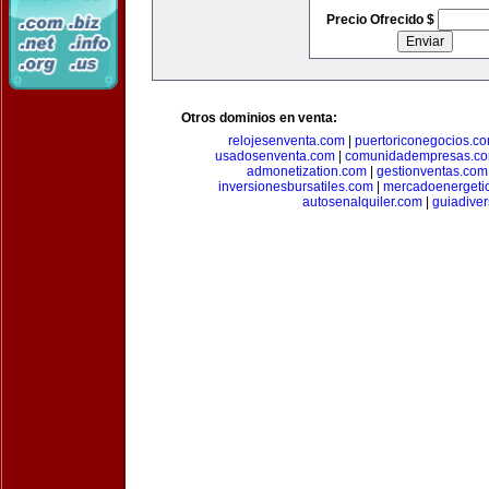
Precio Ofrecido $
Otros dominios en venta:
relojesenventa.com
|
puertoriconegocios.c
usadosenventa.com
|
comunidadempresas.c
admonetization.com
|
gestionventas.com
inversionesbursatiles.com
|
mercadoenergeti
autosenalquiler.com
|
guiadive