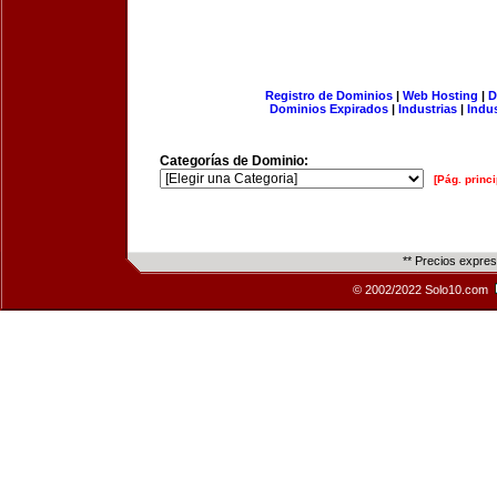
Registro de Dominios
|
Web Hosting
|
D
Dominios Expirados
|
Industrias
|
Indu
Categorías de Dominio:
[Pág. princi
** Precios expre
© 2002/2022 Solo10.com