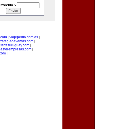
Ofrecido $
.com
|
viajepedia.com.es
|
trategiadeventas.com
|
ofertasuruguay.com
|
asterempresas.com
|
com
|