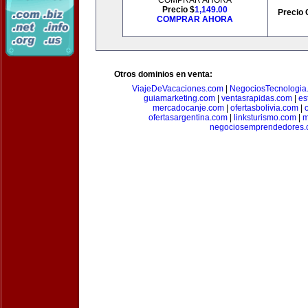
COMPRAR AHORA
Precio $
1,149.00
Precio 
COMPRAR AHORA
Otros dominios en venta:
ViajeDeVacaciones.com
|
NegociosTecnologia
guiamarketing.com
|
ventasrapidas.com
|
es
mercadocanje.com
|
ofertasbolivia.com
|
ofertasargentina.com
|
linksturismo.com
|
m
negociosemprendedores.