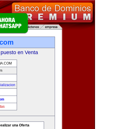
.com
 puesto en Venta
IA.COM
om
ializacion
com
tas
ealizar una Oferta