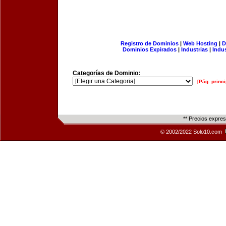
Registro de Dominios
|
Web Hosting
|
D
Dominios Expirados
|
Industrias
|
Indu
Categorías de Dominio:
[Pág. princi
** Precios expre
© 2002/2022 Solo10.com