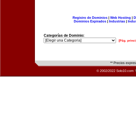
Registro de Dominios
|
Web Hosting
|
D
Dominios Expirados
|
Industrias
|
Indu
Categorías de Dominio:
[Pág. princi
** Precios expre
© 2002/2022 Solo10.com