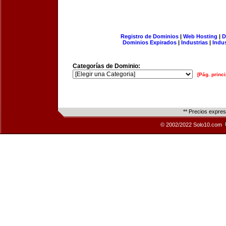
Registro de Dominios
|
Web Hosting
|
D
Dominios Expirados
|
Industrias
|
Indu
Categorías de Dominio:
[Pág. princi
** Precios expre
© 2002/2022 Solo10.com