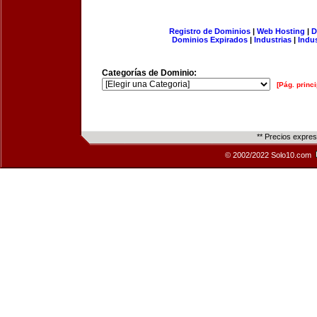
Registro de Dominios
|
Web Hosting
|
D
Dominios Expirados
|
Industrias
|
Indu
Categorías de Dominio:
[Pág. princi
** Precios expre
© 2002/2022 Solo10.com