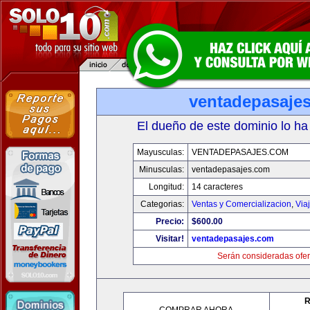
ventadepasaje
El dueño de este dominio lo ha
Mayusculas:
VENTADEPASAJES.COM
Minusculas:
ventadepasajes.com
Longitud:
14 caracteres
Categorias:
Ventas y Comercializacion
,
Via
Precio:
$600.00
Visitar!
ventadepasajes.com
Serán consideradas ofer
R