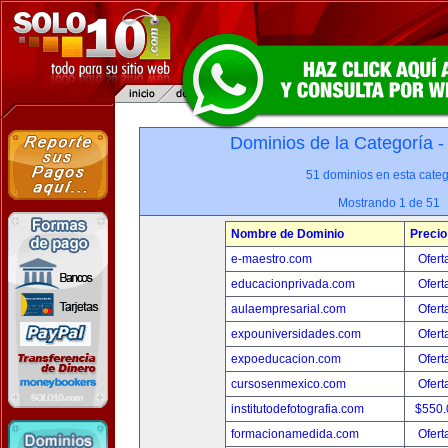
Dominios de la Categoría 
51 dominios en esta categ
Mostrando 1 de 51
Nombre de Dominio
Precio
e-maestro.com
Ofert
educacionprivada.com
Ofert
aulaempresarial.com
Ofert
expouniversidades.com
Ofert
expoeducacion.com
Ofert
cursosenmexico.com
Ofert
institutodefotografia.com
$550
formacionamedida.com
Ofert