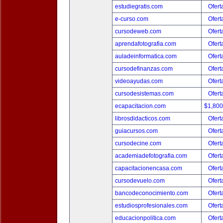
estudiegratis.com
Ofert
e-curso.com
Ofert
cursodeweb.com
Ofert
aprendafotografia.com
Ofert
auladeinformatica.com
Ofert
cursodefinanzas.com
Ofert
videoayudas.com
Ofert
cursodesistemas.com
Ofert
ecapacitacion.com
$1,80
librosdidacticos.com
Ofert
guiacursos.com
Ofert
cursodecine.com
Ofert
academiadefotografia.com
Ofert
capacitacionencasa.com
Ofert
cursodevuelo.com
Ofert
bancodeconocimiento.com
Ofert
estudiosprofesionales.com
Ofert
educacionpolitica.com
Ofert