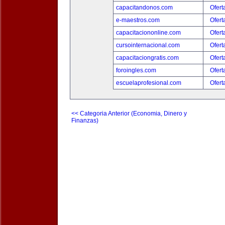
capacitandonos.com
Ofert
e-maestros.com
Ofert
capacitaciononline.com
Ofert
cursointernacional.com
Ofert
capacitaciongratis.com
Ofert
foroingles.com
Ofert
escuelaprofesional.com
Ofert
<< Categoria Anterior (Economia, Dinero y
Finanzas)