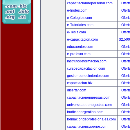
capacitaciondepersonal.com
Ofert
e-Ingles.com
Ofert
e-Colegios.com
Ofert
e-Tutoriales.com
Ofert
e-Tesis.com
Ofert
e-capacitacion.com
$2,50
educuentos.com
Ofert
e-profesor.com
Ofert
institutodeformacion.com
Ofert
cursoscapacitacion.com
Ofert
gestionconocimientos.com
Ofert
capacitacion.biz
Ofert
disertar.com
Ofert
capacitacionempresas.com
Ofert
universidaddenegocios.com
Ofert
tradicionargentina.com
Ofert
formaciondeprofesionales.com
Ofert
capacitacionsuperior.com
Ofert